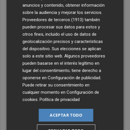
2
El Hozono Jairis aún necesita un par de incorporaciones
anuncios y contenido, obtener información
para su cuarto año en la LF Endesa
sobre la audiencia y mejorar los servicios.
3
Ruz ya hace planes para un posible futuro de Clarisas,
Proveedores de terceros (1913)
también
más allá de la rehabilitación: ¿retorno de la Dama?
pueden procesar sus datos para estos y
otros fines, incluido el uso de datos de
4
ViviFind, el buscador inmobiliario con IA surgido del
geolocalización precisos y características
PCUMH, prepara sus primeras alianzas con el sector
del dispositivo. Sus elecciones se aplican
5
Castelló apuesta por convertir el eclipse en un referente
solo a este sitio web. Algunos proveedores
científico: recibirá a un gran equipo de expertos
pueden basarse en el interés legítimo en
lugar del consentimiento; tiene derecho a
oponerse en
Configuración de publicidad
.
Puede retirar su consentimiento en
cualquier momento en
Configuración de
cookies
.
Política de privacidad
ACEPTAR TODO