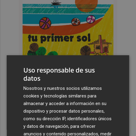
Uso responsable de sus
datos
Nosotros y nuestros socios utilizamos
cookies y tecnologías similares para
Últimas Noticias
almacenar y acceder a información en su
dispositivo y procesar datos personales,
1
Salvem la Vall denuncia que el PAI de Llíber avanza sin
como su dirección IP, identificadores únicos
recursos hídricos mientras se exige racionar el agua a la
ciudadanía
y datos de navegación, para ofrecer
anuncios y contenido personalizados, medir