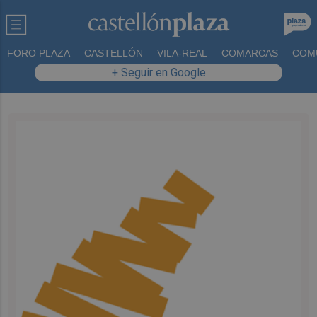
FORO PLAZA
CASTELLÓN
VILA-REAL
COMARCAS
COM
+ Seguir en Google