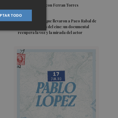
4
Foios se vuelca con Ferran Torres
PTAR TODO
5
Las '200 vidas' que llevaron a Paco Rabal de
Águilas a la cima del cine: un documental
recupera la voz y la mirada del actor