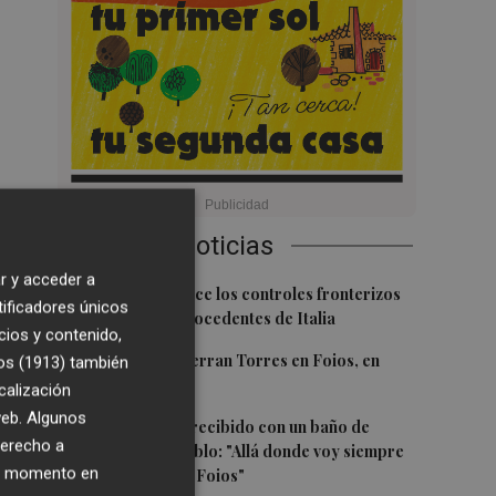
Últimas Noticias
r y acceder a
1
España restablece los controles fronterizos
tificadores únicos
a los viajeros procedentes de Italia
cios y contenido,
2
El homenaje a Ferran Torres en Foios, en
os (1913)
también
imágenes
calización
 web. Algunos
3
Ferran Torres, recibido con un baño de
derecho a
masas en su pueblo: "Allá donde voy siempre
ier momento en
digo que soy de Foios"