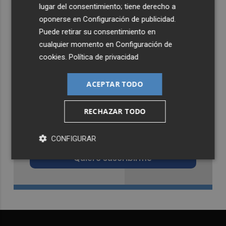
lugar del consentimiento; tiene derecho a
oponerse en
Configuración de publicidad
.
Puede retirar su consentimiento en
cualquier momento en
Configuración de
cookies
.
Política de privacidad
ACEPTAR TODO
RECHAZAR TODO
Recibe toda la actualidad de
Castellón Plaza en tu correo
CONFIGURAR
Quiero suscribirme