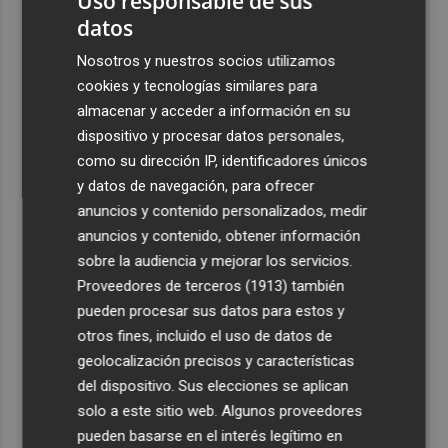
Uso responsable de sus
datos
3
Foios se vuelca con Ferran Torres
Nosotros y nuestros socios utilizamos
cookies y tecnologías similares para
4
Las '200 vidas' que llevaron a Paco Rabal de Águilas a la
almacenar y acceder a información en su
cima del cine: un documental recupera la voz y la mirada
del actor
dispositivo y procesar datos personales,
como su dirección IP, identificadores únicos
5
Mario Domínguez, a un paso del Excelsior Róterdam de
y datos de navegación, para ofrecer
la Eredivisie
anuncios y contenido personalizados, medir
anuncios y contenido, obtener información
sobre la audiencia y mejorar los servicios.
Proveedores de terceros (1913)
también
pueden procesar sus datos para estos y
otros fines, incluido el uso de datos de
geolocalización precisos y características
del dispositivo. Sus elecciones se aplican
solo a este sitio web. Algunos proveedores
pueden basarse en el interés legítimo en