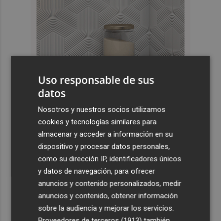
Uso responsable de sus
datos
Últimas Noticias
Nosotros y nuestros socios utilizamos
cookies y tecnologías similares para
1
Emergencias activa la situación 2 del PEIF y confina
almacenar y acceder a información en su
Sierra Engarcerán por el humo del incendio forestal
dispositivo y procesar datos personales,
2
España restablece los controles fronterizos a los
como su dirección IP, identificadores únicos
viajeros procedentes de Italia
y datos de navegación, para ofrecer
3
anuncios y contenido personalizados, medir
El homenaje a Ferran Torres en Foios, en imágenes
anuncios y contenido, obtener información
sobre la audiencia y mejorar los servicios.
4
Ferran Torres, recibido con un baño de masas en su
Proveedores de terceros (1913)
también