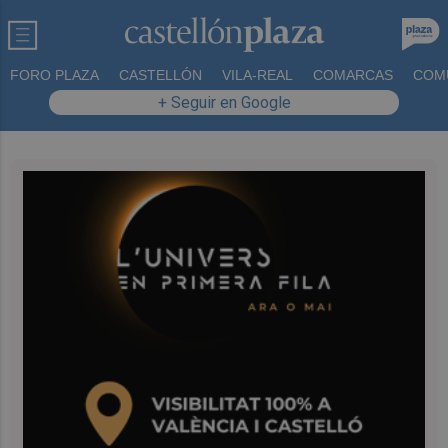
FORO PLAZA
CASTELLÓN
VILA-REAL
COMARCAS
COM
+ Seguir en Google