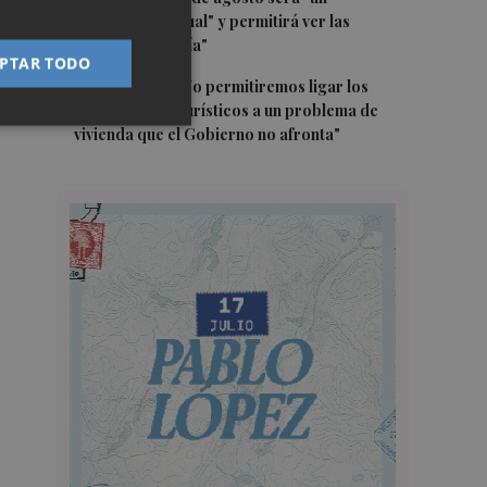
espectáculo visual" y permitirá ver las
perseidas "de día"
PTAR TODO
5
Marián Cano: "No permitiremos ligar los
apartamentos turísticos a un problema de
vivienda que el Gobierno no afronta"