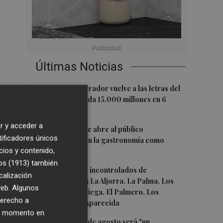
Últimas Noticias
1
El pequeño ahorrador vuelve a las letras del
Tesoro y demanda 15.000 millones en 6
meses
r y acceder a
2
El oleoturismo se abre al público
tificadores únicos
internacional con la gastronomía como
cios y contenido,
reclamo
os (1913)
también
3
Retiran vertidos incontrolados de
calización
fibrocemento en La Aljorra, La Palma, Los
 web. Algunos
Belones, Torreciega, El Palmero, Los
derecho a
Chorrillos y La Aparecida
ier momento en
4
El eclipse del 12 de agosto será "un