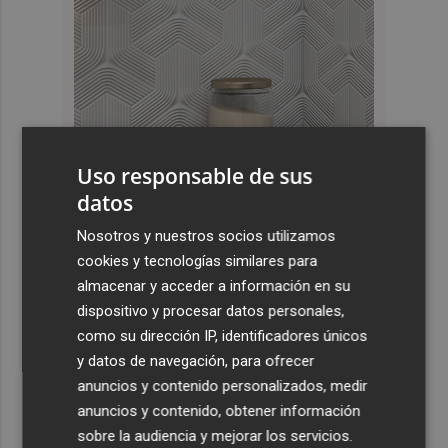
Uso responsable de sus
datos
Nosotros y nuestros socios utilizamos
Últimas Noticias
cookies y tecnologías similares para
1
18 medios aéreos se suman a los 150 terrestres que
almacenar y acceder a información en su
trabajan en los incendios de Castellón
dispositivo y procesar datos personales,
como su dirección IP, identificadores únicos
2
El suelo "extremadamente seco" favorece que los rayos
y datos de navegación, para ofrecer
provoquen incendios
anuncios y contenido personalizados, medir
3
Los premios Pencho Cros reconocen a grandes
anuncios y contenido, obtener información
referentes del flamenco en el Cante de las Minas
sobre la audiencia y mejorar los servicios.