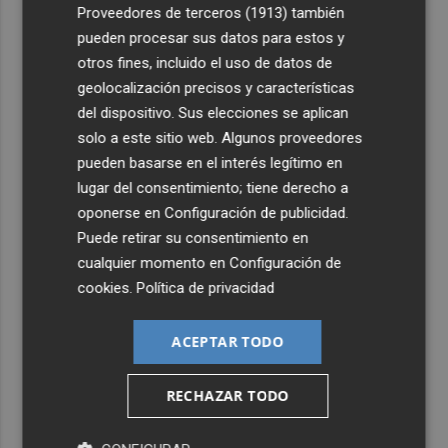
4
Proveedores de terceros (1913)
también
El pregón de Festes d'Elx 2026, con Josan, en imágenes
pueden procesar sus datos para estos y
otros fines, incluido el uso de datos de
5
Emergencias activa la situación 2 del PEIF y confina
geolocalización precisos y características
Sierra Engarcerán por el humo del incendio forestal
del dispositivo. Sus elecciones se aplican
solo a este sitio web. Algunos proveedores
pueden basarse en el interés legítimo en
lugar del consentimiento; tiene derecho a
oponerse en
Configuración de publicidad
.
Puede retirar su consentimiento en
cualquier momento en
Configuración de
cookies
.
Política de privacidad
ACEPTAR TODO
RECHAZAR TODO