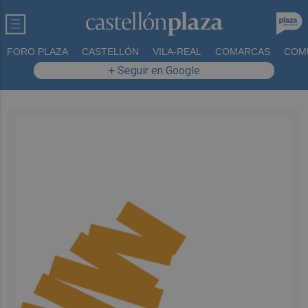
FORO PLAZA
CASTELLÓN
VILA-REAL
COMARCAS
COM
+ Seguir en Google