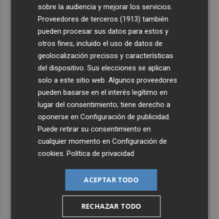
sobre la audiencia y mejorar los servicios.
Proveedores de terceros (1913)
también
4
Las '200 vidas' que llevaron a Paco Rabal de Águilas a la
pueden procesar sus datos para estos y
cima del cine: un documental recupera la voz y la mirada
del actor
otros fines, incluido el uso de datos de
geolocalización precisos y características
5
Mario Domínguez, a un paso del Excelsior Róterdam de
del dispositivo. Sus elecciones se aplican
la Eredivisie
solo a este sitio web. Algunos proveedores
pueden basarse en el interés legítimo en
lugar del consentimiento; tiene derecho a
oponerse en
Configuración de publicidad
.
Puede retirar su consentimiento en
cualquier momento en
Configuración de
cookies
.
Política de privacidad
ACEPTAR TODO
RECHAZAR TODO