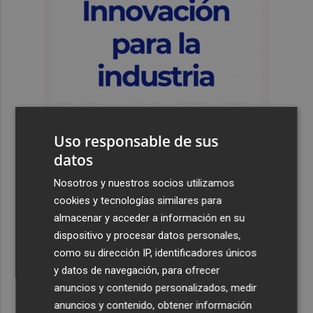
Uso responsable de sus
datos
Nosotros y nuestros socios utilizamos
Últimas Noticias
cookies y tecnologías similares para
1
almacenar y acceder a información en su
El homenaje a Ferran Torres en Foios, en imágenes
dispositivo y procesar datos personales,
como su dirección IP, identificadores únicos
2
Ferran Torres, recibido con un baño de masas en su
y datos de navegación, para ofrecer
pueblo: "Allá donde voy siempre digo que soy de Foios"
anuncios y contenido personalizados, medir
3
Foios se vuelca con Ferran Torres
anuncios y contenido, obtener información