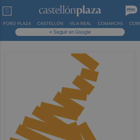
FORO PLAZA
CASTELLÓN
VILA-REAL
COMARCAS
COM
+ Seguir en Google