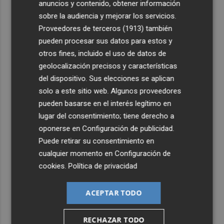
anuncios y contenido, obtener información
sobre la audiencia y mejorar los servicios.
3
La capacidad de los modelos de IA para burlar la
Proveedores de terceros (1913)
también
seguridad alarma a gobiernos y empresas
pueden procesar sus datos para estos y
4
El eclipse solar dispara el turismo y las búsquedas de
otros fines, incluido el uso de datos de
alojamiento crecen hasta un 500%
geolocalización precisos y características
del dispositivo. Sus elecciones se aplican
5
El cubano Papillo triunfa en el certamen del Trovo
solo a este sitio web. Algunos proveedores
Pascual García-Mateos de La Unión
pueden basarse en el interés legítimo en
lugar del consentimiento; tiene derecho a
oponerse en
Configuración de publicidad
.
Puede retirar su consentimiento en
cualquier momento en
Configuración de
cookies
.
Política de privacidad
ACEPTAR TODO
RECHAZAR TODO