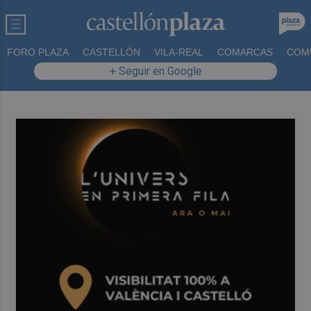
FORO PLAZA
CASTELLÓN
VILA-REAL
COMARCAS
COM
+ Seguir en Google