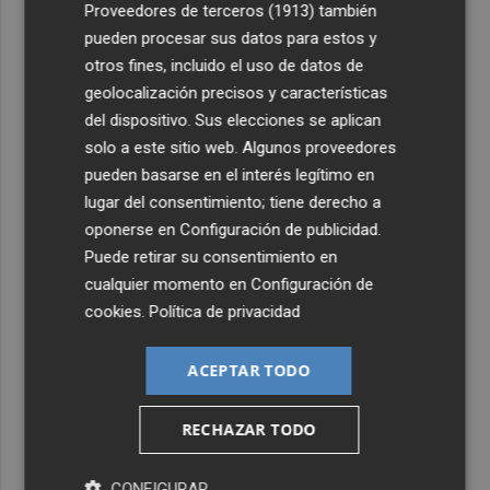
cima del cine: un documental recupera la voz y la mirada
Proveedores de terceros (1913)
también
del actor
pueden procesar sus datos para estos y
otros fines, incluido el uso de datos de
5
Y también se hace de día para Buonanotte con su fichaje
geolocalización precisos y características
por el Elche CF
del dispositivo. Sus elecciones se aplican
solo a este sitio web. Algunos proveedores
pueden basarse en el interés legítimo en
lugar del consentimiento; tiene derecho a
oponerse en
Configuración de publicidad
.
Puede retirar su consentimiento en
cualquier momento en
Configuración de
cookies
.
Política de privacidad
ACEPTAR TODO
RECHAZAR TODO
CONFIGURAR