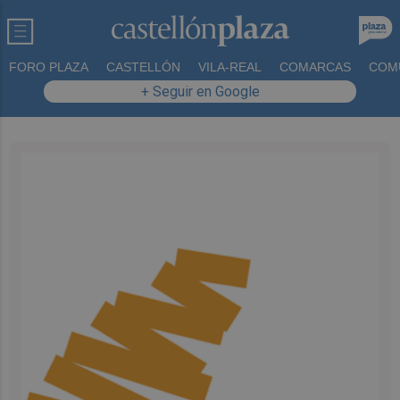
FORO PLAZA
CASTELLÓN
VILA-REAL
COMARCAS
COM
+ Seguir en Google