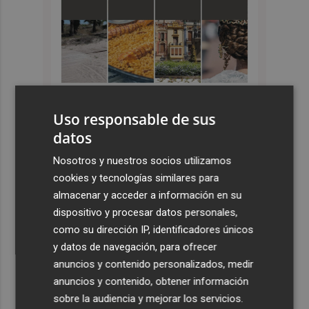
Uso responsable de sus
datos
Últimas Noticias
Nosotros y nuestros socios utilizamos
1
El homenaje a Ferran Torres en Foios, en imágenes
cookies y tecnologías similares para
almacenar y acceder a información en su
dispositivo y procesar datos personales,
2
Ferran Torres, recibido con un baño de masas en su
como su dirección IP, identificadores únicos
pueblo: "Allá donde voy siempre digo que soy de Foios"
y datos de navegación, para ofrecer
3
Foios se vuelca con Ferran Torres
anuncios y contenido personalizados, medir
anuncios y contenido, obtener información
4
sobre la audiencia y mejorar los servicios.
Las '200 vidas' que llevaron a Paco Rabal de Águilas a la