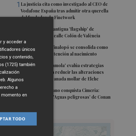
1
La justicia cita como investigado al CEO de
Vodafone España tras admitir otra querella
del fundador de Finetwork
2
Oysho ocupa la antigua 'flagship' de
Nespresso en la calle Colón de València
r y acceder a
3
El Hospital del Vinalopó se consolida como
tificadores únicos
referente en la atención al nacimiento
cios y contenido,
4
os (1725)
también
El proyecto 'Gramola' evalúa estrategias
sostenibles para reducir las alteraciones
calización
internas de la granada mollar de Elche
 web. Algunos
derecho a
5
El talento murciano conquista Cimeria:
ier momento en
Dagnino ilustra 'Aguas peligrosas' de Conan
el Bárbaro
PTAR TODO