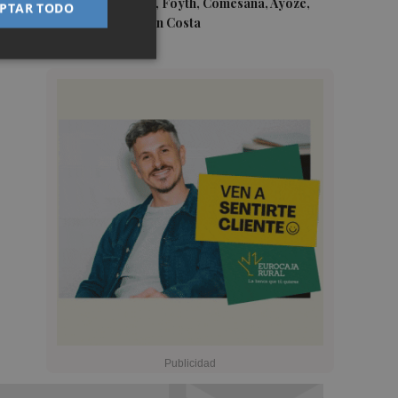
Gerard Moreno, Foyth, Comesaña, Ayoze,
PTAR TODO
Cardona y Logan Costa