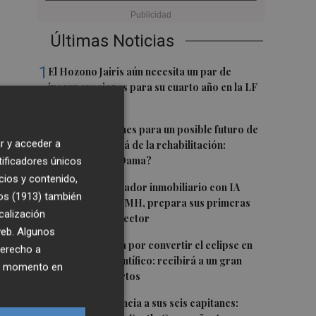
Últimas Noticias
1
El Hozono Jairis aún necesita un par de
incorporaciones para su cuarto año en la LF
Endesa
2
Ruz ya hace planes para un posible futuro de
r y acceder a
Clarisas, más allá de la rehabilitación:
¿retorno de la Dama?
tificadores únicos
cios y contenido,
3
ViviFind, el buscador inmobiliario con IA
os (1913)
también
surgido del PCUMH, prepara sus primeras
calización
alianzas con el sector
 web. Algunos
4
Castelló apuesta por convertir el eclipse en
derecho a
un referente científico: recibirá a un gran
ier momento en
equipo de expertos
5
El Villarreal anuncia a sus seis capitanes: