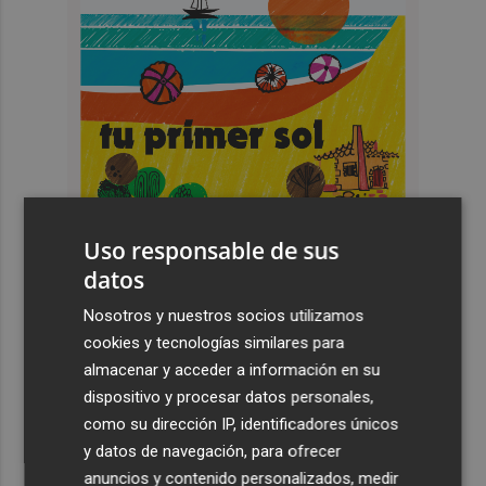
Uso responsable de sus
datos
Nosotros y nuestros socios utilizamos
cookies y tecnologías similares para
Últimas Noticias
almacenar y acceder a información en su
dispositivo y procesar datos personales,
1
El Villarreal pone el broche de oro a la pretemporada
como su dirección IP, identificadores únicos
con una victoria contra el Galatasaray
y datos de navegación, para ofrecer
2
Kiat Lim preside por primera vez un partido en Mestalla
anuncios y contenido personalizados, medir