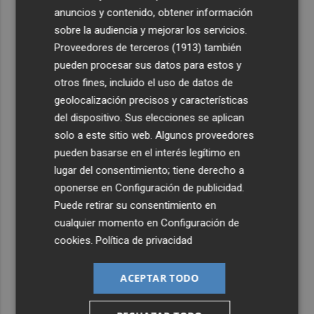
anuncios y contenido, obtener información
3
El once del Valencia CF para el último Trofeu Taronja de
sobre la audiencia y mejorar los servicios.
Mestalla
Proveedores de terceros (1913)
también
pueden procesar sus datos para estos y
4
Aemet prevé peligro de incendios "muy alto" o
otros fines, incluido el uso de datos de
"extremo" en la mayor parte de la Península y Baleares
geolocalización precisos y características
el día del eclipse
del dispositivo. Sus elecciones se aplican
5
Company: “Estamos comenzando a ver el equipo que
solo a este sitio web. Algunos proveedores
queremos ver en la Liga”
pueden basarse en el interés legítimo en
lugar del consentimiento; tiene derecho a
oponerse en
Configuración de publicidad
.
Puede retirar su consentimiento en
cualquier momento en
Configuración de
cookies
.
Política de privacidad
ACEPTAR TODO