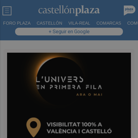
FORO PLAZA
CASTELLÓN
VILA-REAL
COMARCAS
COM
+ Seguir en Google