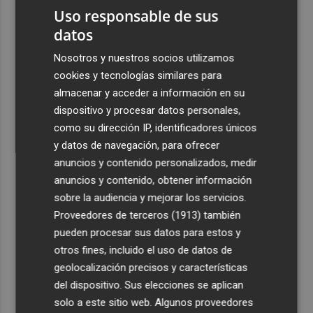
Costa
Uso responsable de sus
datos
3
Más problemas en el lateral derecho: Monferrer sufre
una lesión muscular
Nosotros y nuestros socios utilizamos
cookies y tecnologías similares para
4
San Javier da viabilidad al nuevo contrato del transporte
almacenar y acceder a información en su
urbano y a un hotel de cuatro estrellas en La Manga con
324 habitaciones
dispositivo y procesar datos personales,
como su dirección IP, identificadores únicos
5
Estos son los estrenos que abren la cartelera en agosto:
y datos de navegación, para ofrecer
de la comedia 'El último mono' a una nueva entrega de
anuncios y contenido personalizados, medir
'La Patrulla Canina'
anuncios y contenido, obtener información
sobre la audiencia y mejorar los servicios.
Proveedores de terceros (1913)
también
pueden procesar sus datos para estos y
otros fines, incluido el uso de datos de
geolocalización precisos y características
del dispositivo. Sus elecciones se aplican
solo a este sitio web. Algunos proveedores