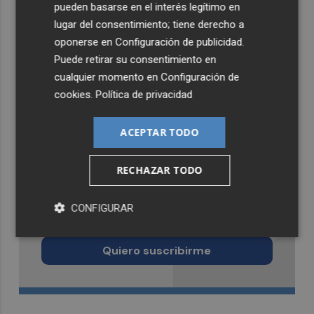
pueden basarse en el interés legítimo en
lugar del consentimiento; tiene derecho a
oponerse en
Configuración de publicidad
.
Puede retirar su consentimiento en
cualquier momento en
Configuración de
cookies
.
Política de privacidad
ACEPTAR TODO
RECHAZAR TODO
Recibe toda la actualidad de
CONFIGURAR
Castellón Plaza en tu correo
Quiero suscribirme