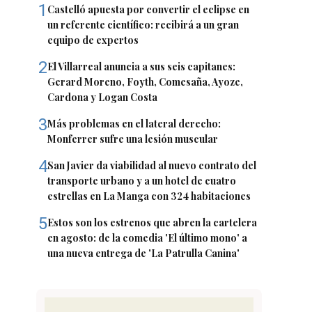
1
Castelló apuesta por convertir el eclipse en
un referente científico: recibirá a un gran
equipo de expertos
2
El Villarreal anuncia a sus seis capitanes:
Gerard Moreno, Foyth, Comesaña, Ayoze,
Cardona y Logan Costa
3
Más problemas en el lateral derecho:
Monferrer sufre una lesión muscular
4
San Javier da viabilidad al nuevo contrato del
transporte urbano y a un hotel de cuatro
estrellas en La Manga con 324 habitaciones
5
Estos son los estrenos que abren la cartelera
en agosto: de la comedia 'El último mono' a
una nueva entrega de 'La Patrulla Canina'