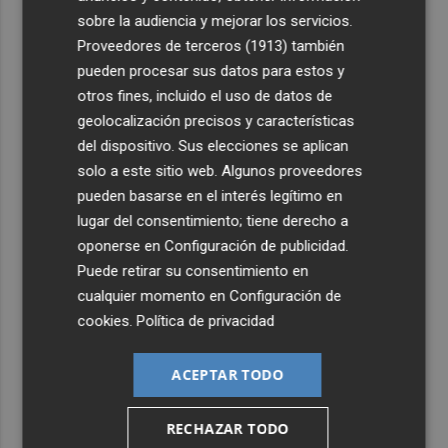
sobre la audiencia y mejorar los servicios.
4
San Javier da viabilidad al nuevo contrato del transporte
Proveedores de terceros (1913)
también
urbano y a un hotel de cuatro estrellas en La Manga con
pueden procesar sus datos para estos y
324 habitaciones
otros fines, incluido el uso de datos de
5
Estos son los estrenos que abren la cartelera en agosto:
geolocalización precisos y características
de la comedia 'El último mono' a una nueva entrega de
del dispositivo. Sus elecciones se aplican
'La Patrulla Canina'
solo a este sitio web. Algunos proveedores
pueden basarse en el interés legítimo en
lugar del consentimiento; tiene derecho a
oponerse en
Configuración de publicidad
.
Puede retirar su consentimiento en
cualquier momento en
Configuración de
cookies
.
Política de privacidad
ACEPTAR TODO
RECHAZAR TODO