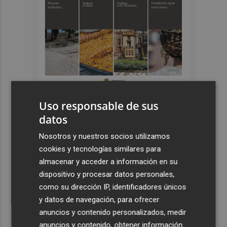
Uso responsable de sus
datos
Últimas Noticias
Nosotros y nuestros socios utilizamos
1
Castelló apuesta por convertir el eclipse en un referente
cookies y tecnologías similares para
científico: recibirá a un gran equipo de expertos
almacenar y acceder a información en su
2
El Villarreal anuncia a sus seis capitanes: Gerard
dispositivo y procesar datos personales,
Moreno, Foyth, Comesaña, Ayoze, Cardona y Logan
como su dirección IP, identificadores únicos
Costa
y datos de navegación, para ofrecer
anuncios y contenido personalizados, medir
3
Más problemas en el lateral derecho: Monferrer sufre
anuncios y contenido, obtener información
una lesión muscular