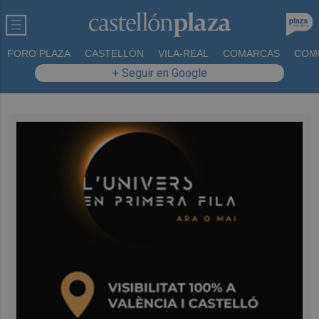
FORO PLAZA
CASTELLÓN
VILA-REAL
COMARCAS
COM
+ Seguir en Google