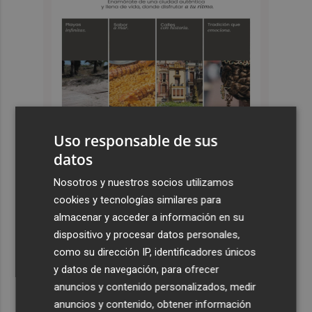
Uso responsable de sus
datos
Nosotros y nuestros socios utilizamos
Últimas Noticias
cookies y tecnologías similares para
1
almacenar y acceder a información en su
El cantaor Rafa del Calli emociona y se lleva el trofeo
más emblemático del flamenco, la Lámpara Minera del
dispositivo y procesar datos personales,
Cante de las Minas
como su dirección IP, identificadores únicos
y datos de navegación, para ofrecer
2
El Castell de l'Olla de Altea 2026, en imágenes
anuncios y contenido personalizados, medir
anuncios y contenido, obtener información