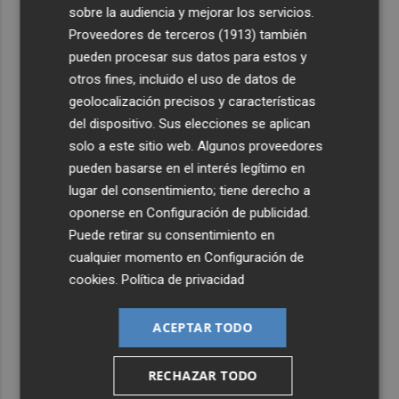
3
El Villarreal pone el broche de oro a la pretemporada
sobre la audiencia y mejorar los servicios.
con una victoria contra el Galatasaray
Proveedores de terceros (1913)
también
4
pueden procesar sus datos para estos y
Kiat Lim preside por primera vez un partido en Mestalla
otros fines, incluido el uso de datos de
geolocalización precisos y características
5
El once del Valencia CF para el último Trofeu Taronja de
del dispositivo. Sus elecciones se aplican
Mestalla
solo a este sitio web. Algunos proveedores
pueden basarse en el interés legítimo en
lugar del consentimiento; tiene derecho a
oponerse en
Configuración de publicidad
.
Puede retirar su consentimiento en
cualquier momento en
Configuración de
cookies
.
Política de privacidad
ACEPTAR TODO
RECHAZAR TODO