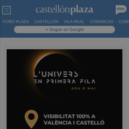
FORO PLAZA
CASTELLÓN
VILA-REAL
COMARCAS
COM
+ Seguir en Google