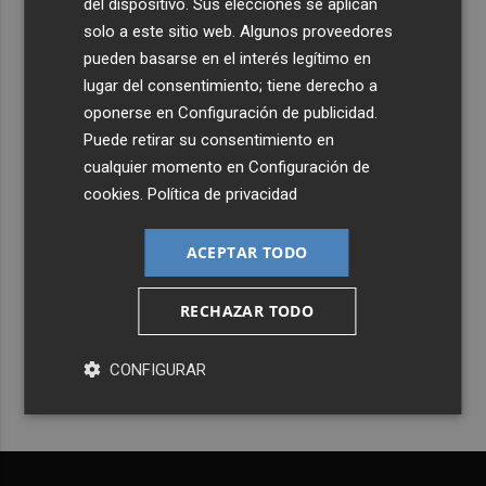
del dispositivo. Sus elecciones se aplican
solo a este sitio web. Algunos proveedores
pueden basarse en el interés legítimo en
lugar del consentimiento; tiene derecho a
oponerse en
Configuración de publicidad
.
Puede retirar su consentimiento en
cualquier momento en
Configuración de
cookies
.
Política de privacidad
ACEPTAR TODO
Recibe toda la actualidad de
Castellón Plaza en tu correo
RECHAZAR TODO
Quiero suscribirme
CONFIGURAR