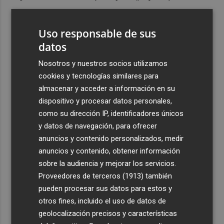
3
Foios se vuelca con Ferran Torres
Uso responsable de sus
4
datos
Las '200 vidas' que llevaron a Paco Rabal de Águilas a la
cima del cine: un documental recupera la voz y la mirada
Nosotros y nuestros socios utilizamos
del actor
cookies y tecnologías similares para
5
Mario Domínguez, a un paso del Excelsior Róterdam de
almacenar y acceder a información en su
la Eredivisie
dispositivo y procesar datos personales,
como su dirección IP, identificadores únicos
y datos de navegación, para ofrecer
anuncios y contenido personalizados, medir
anuncios y contenido, obtener información
sobre la audiencia y mejorar los servicios.
Proveedores de terceros (1913)
también
pueden procesar sus datos para estos y
otros fines, incluido el uso de datos de
geolocalización precisos y características