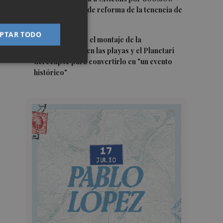
euros las obras de reforma de la tenencia de
alcaldía sur
PTAR TODO
5
Castelló acelera el montaje de la
infraestructura en las playas y el Planetari
del eclipse para convertirlo en "un evento
histórico"