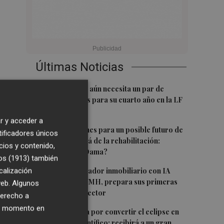
Últimas Noticias
1
El Hozono Jairis aún necesita un par de
incorporaciones para su cuarto año en la LF
Endesa
r y acceder a
2
Ruz ya hace planes para un posible futuro de
tificadores únicos
Clarisas, más allá de la rehabilitación:
cios y contenido,
¿retorno de la Dama?
os (1913)
también
3
ViviFind, el buscador inmobiliario con IA
calización
surgido del PCUMH, prepara sus primeras
 web. Algunos
alianzas con el sector
derecho a
ier momento en
4
Castelló apuesta por convertir el eclipse en
un referente científico: recibirá a un gran