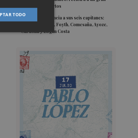
equipo de expertos
PTAR TODO
5
El Villarreal anuncia a sus seis capitanes:
Gerard Moreno, Foyth, Comesaña, Ayoze,
Cardona y Logan Costa