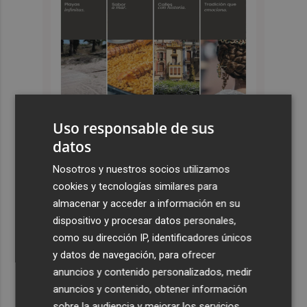
Uso responsable de sus
datos
Últimas Noticias
Nosotros y nuestros socios utilizamos
cookies y tecnologías similares para
1
El Hozono Jairis aún necesita un par de incorporaciones
almacenar y acceder a información en su
para su cuarto año en la LF Endesa
dispositivo y procesar datos personales,
2
Ruz ya hace planes para un posible futuro de Clarisas,
como su dirección IP, identificadores únicos
más allá de la rehabilitación: ¿retorno de la Dama?
y datos de navegación, para ofrecer
anuncios y contenido personalizados, medir
3
ViviFind, el buscador inmobiliario con IA surgido del
anuncios y contenido, obtener información
PCUMH, prepara sus primeras alianzas con el sector
sobre la audiencia y mejorar los servicios.