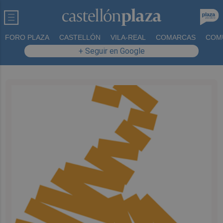
FORO PLAZA
CASTELLÓN
VILA-REAL
COMARCAS
COM
+ Seguir en Google