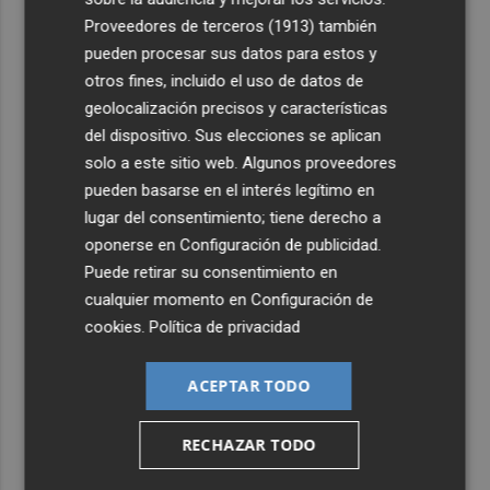
4
Castelló apuesta por convertir el eclipse en un referente
Proveedores de terceros (1913)
también
científico: recibirá a un gran equipo de expertos
pueden procesar sus datos para estos y
5
otros fines, incluido el uso de datos de
El Villarreal anuncia a sus seis capitanes: Gerard
Moreno, Foyth, Comesaña, Ayoze, Cardona y Logan
geolocalización precisos y características
Costa
del dispositivo. Sus elecciones se aplican
solo a este sitio web. Algunos proveedores
pueden basarse en el interés legítimo en
lugar del consentimiento; tiene derecho a
oponerse en
Configuración de publicidad
.
Puede retirar su consentimiento en
cualquier momento en
Configuración de
cookies
.
Política de privacidad
ACEPTAR TODO
RECHAZAR TODO