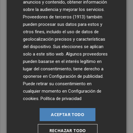
anuncios y contenido, obtener información
sobre la audiencia y mejorar los servicios.
3
La capacidad de los modelos de IA para burlar la
Proveedores de terceros (1913)
también
seguridad alarma a gobiernos y empresas
pueden procesar sus datos para estos y
4
El eclipse solar dispara el turismo y las búsquedas de
otros fines, incluido el uso de datos de
alojamiento crecen hasta un 500%
geolocalización precisos y características
del dispositivo. Sus elecciones se aplican
5
El cubano Papillo triunfa en el certamen del Trovo
solo a este sitio web. Algunos proveedores
Pascual García-Mateos de La Unión
pueden basarse en el interés legítimo en
lugar del consentimiento; tiene derecho a
oponerse en
Configuración de publicidad
.
Puede retirar su consentimiento en
cualquier momento en
Configuración de
cookies
.
Política de privacidad
ACEPTAR TODO
RECHAZAR TODO