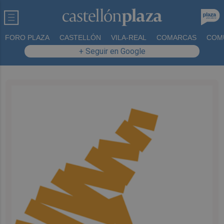
FORO PLAZA
CASTELLÓN
VILA-REAL
COMARCAS
COM
+ Seguir en Google