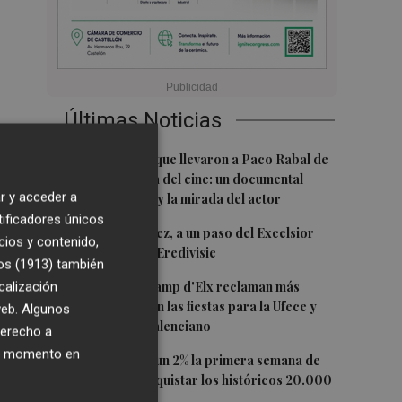
Últimas Noticias
1
Las '200 vidas' que llevaron a Paco Rabal de
Águilas a la cima del cine: un documental
r y acceder a
recupera la voz y la mirada del actor
tificadores únicos
2
Mario Domínguez, a un paso del Excelsior
cios y contenido,
Róterdam de la Eredivisie
os (1913)
también
3
Entidades del Camp d'Elx reclaman más
calización
protagonismo en las fiestas para la Ufece y
 web. Algunos
conciertos en valenciano
derecho a
ier momento en
4
El Ibex 35 sube un 2% la primera semana de
agosto tras conquistar los históricos 20.000
puntos