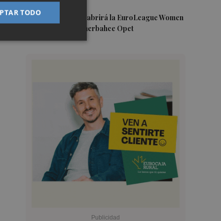
PTAR TODO
5
Valencia Basket abrirá la EuroLeague Women
en casa ante Fenerbahce Opet