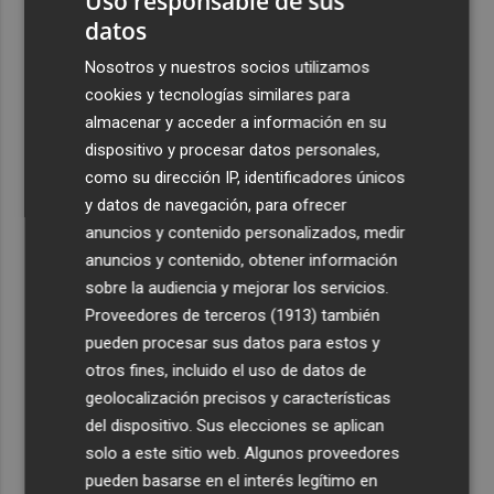
Uso responsable de sus
datos
3
Ferran Torres, recibido con un baño de masas en su
pueblo: "Allá donde voy siempre digo que soy de Foios"
Nosotros y nuestros socios utilizamos
cookies y tecnologías similares para
4
Foios se vuelca con Ferran Torres
almacenar y acceder a información en su
dispositivo y procesar datos personales,
5
Las '200 vidas' que llevaron a Paco Rabal de Águilas a la
como su dirección IP, identificadores únicos
cima del cine: un documental recupera la voz y la mirada
y datos de navegación, para ofrecer
del actor
anuncios y contenido personalizados, medir
anuncios y contenido, obtener información
sobre la audiencia y mejorar los servicios.
Proveedores de terceros (1913)
también
pueden procesar sus datos para estos y
otros fines, incluido el uso de datos de
geolocalización precisos y características
del dispositivo. Sus elecciones se aplican
solo a este sitio web. Algunos proveedores
pueden basarse en el interés legítimo en