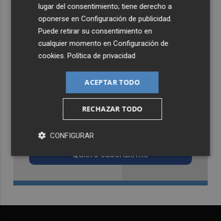
lugar del consentimiento; tiene derecho a
oponerse en
Configuración de publicidad
.
Puede retirar su consentimiento en
cualquier momento en
Configuración de
cookies
.
Política de privacidad
ACEPTAR TODO
RECHAZAR TODO
Recibe toda la actualidad de
Castellón Plaza en tu correo
CONFIGURAR
Quiero suscribirme