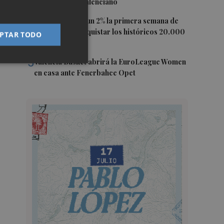
conciertos en valenciano
4
El Ibex 35 sube un 2% la primera semana de
agosto tras conquistar los históricos 20.000
PTAR TODO
puntos
5
Valencia Basket abrirá la EuroLeague Women
en casa ante Fenerbahce Opet