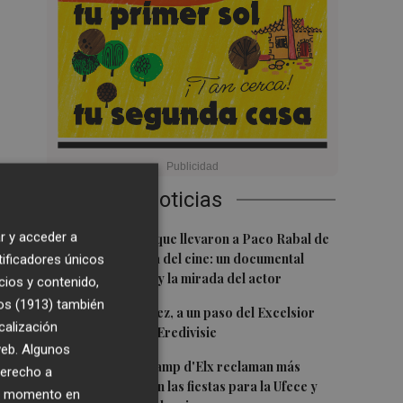
Últimas Noticias
1
r y acceder a
Las '200 vidas' que llevaron a Paco Rabal de
Águilas a la cima del cine: un documental
tificadores únicos
recupera la voz y la mirada del actor
cios y contenido,
os (1913)
también
2
Mario Domínguez, a un paso del Excelsior
calización
Róterdam de la Eredivisie
 web. Algunos
3
Entidades del Camp d'Elx reclaman más
derecho a
protagonismo en las fiestas para la Ufece y
ier momento en