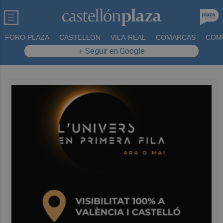
FORO PLAZA
CASTELLÓN
VILA-REAL
COMARCAS
COM
+ Seguir en Google