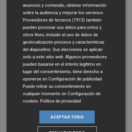
anuncios y contenido, obtener información
3
Ferran Torres, recibido con un baño de masas en su
sobre la audiencia y mejorar los servicios.
pueblo: "Allá donde voy siempre digo que soy de Foios"
Proveedores de terceros (1913)
también
pueden procesar sus datos para estos y
4
Foios se vuelca con Ferran Torres
otros fines, incluido el uso de datos de
geolocalización precisos y características
5
Las '200 vidas' que llevaron a Paco Rabal de Águilas a la
del dispositivo. Sus elecciones se aplican
cima del cine: un documental recupera la voz y la mirada
solo a este sitio web. Algunos proveedores
del actor
pueden basarse en el interés legítimo en
lugar del consentimiento; tiene derecho a
oponerse en
Configuración de publicidad
.
Puede retirar su consentimiento en
cualquier momento en
Configuración de
cookies
.
Política de privacidad
ACEPTAR TODO