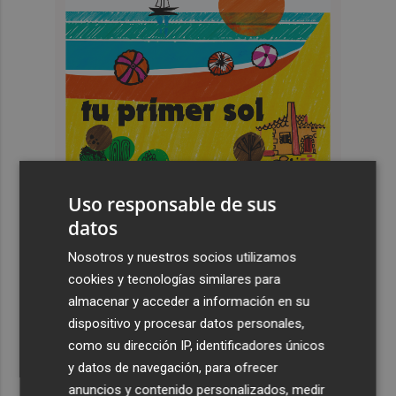
Uso responsable de sus
datos
Nosotros y nuestros socios utilizamos
cookies y tecnologías similares para
Últimas Noticias
almacenar y acceder a información en su
dispositivo y procesar datos personales,
1
España restablece los controles fronterizos a los
como su dirección IP, identificadores únicos
viajeros procedentes de Italia
y datos de navegación, para ofrecer
2
El homenaje a Ferran Torres en Foios, en imágenes
anuncios y contenido personalizados, medir