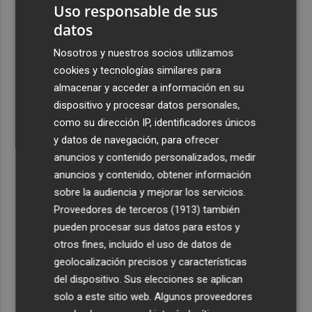
2
Uso responsable de sus
Mestalla
datos
3
Aemet prevé peligro de incendios "muy alto" o
Nosotros y nuestros socios utilizamos
"extremo" en la mayor parte de la Península y Baleares
cookies y tecnologías similares para
el día del eclipse
almacenar y acceder a información en su
4
Company: “Estamos comenzando a ver el equipo que
dispositivo y procesar datos personales,
queremos ver en la Liga”
como su dirección IP, identificadores únicos
5
y datos de navegación, para ofrecer
Ocho helicópteros, un avión y más de 100 brigadas se
movilizan en Moratalla por un incendio forestal
anuncios y contenido personalizados, medir
anuncios y contenido, obtener información
sobre la audiencia y mejorar los servicios.
Proveedores de terceros (1913)
también
pueden procesar sus datos para estos y
otros fines, incluido el uso de datos de
geolocalización precisos y características
del dispositivo. Sus elecciones se aplican
solo a este sitio web. Algunos proveedores