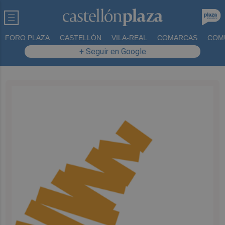
FORO PLAZA
CASTELLÓN
VILA-REAL
COMARCAS
COM
+ Seguir en Google