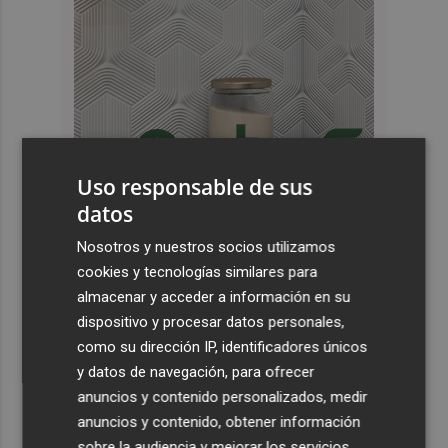
Uso responsable de sus
datos
Últimas Noticias
Nosotros y nuestros socios utilizamos
cookies y tecnologías similares para
1
El cubano Papillo triunfa en el certamen del Trovo
almacenar y acceder a información en su
Pascual García-Mateos de La Unión
dispositivo y procesar datos personales,
2
El cantaor Rafa del Calli emociona y se lleva el trofeo
como su dirección IP, identificadores únicos
más emblemático del flamenco, la Lámpara Minera del
y datos de navegación, para ofrecer
Cante de las Minas
anuncios y contenido personalizados, medir
3
anuncios y contenido, obtener información
El Castell de l'Olla de Altea 2026, en imágenes
sobre la audiencia y mejorar los servicios.