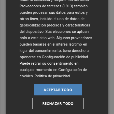
Proveedores de terceros (1913)
también
4
El Villarreal pone el broche de oro a la pretemporada
pueden procesar sus datos para estos y
con una victoria contra el Galatasaray
otros fines, incluido el uso de datos de
5
Kiat Lim preside por primera vez un partido en Mestalla
geolocalización precisos y características
del dispositivo. Sus elecciones se aplican
solo a este sitio web. Algunos proveedores
pueden basarse en el interés legítimo en
lugar del consentimiento; tiene derecho a
oponerse en
Configuración de publicidad
.
Puede retirar su consentimiento en
cualquier momento en
Configuración de
cookies
.
Política de privacidad
ACEPTAR TODO
RECHAZAR TODO