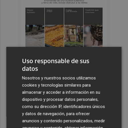
Uso responsable de sus
datos
Últimas Noticias
Nosotros y nuestros socios utilizamos
cookies y tecnologías similares para
1
La Diputación reduce en más de dos meses el tiempo
almacenar y acceder a información en su
previsto de corte de la CV-560 por las obras del puente
dispositivo y procesar datos personales,
de Càrcer
como su dirección IP, identificadores únicos
2
Roig Arena estrena un festival de house de más de 10
y datos de navegación, para ofrecer
horas con Folamour, Dan Shake o The Basement
anuncios y contenido personalizados, medir
anuncios y contenido, obtener información