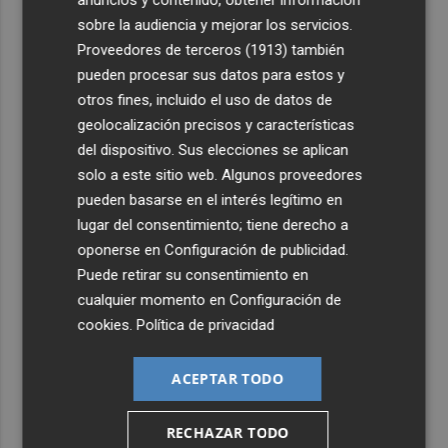
3
Italia rechaza el ultimátum de España y no reevaluará la
sobre la audiencia y mejorar los servicios.
suspensión de Schengen hasta el 15 de agosto
Proveedores de terceros (1913)
también
4
Leire Díez niega que su "investigación" buscara
pueden procesar sus datos para estos y
"desestabilizar" ninguna causa "que afectara a los
otros fines, incluido el uso de datos de
intereses del PSOE"
geolocalización precisos y características
5
Castelló acogerá la obra "Helios y Selene" de la
del dispositivo. Sus elecciones se aplican
compañía Te Falta Calle: será creada para el eclipse
solo a este sitio web. Algunos proveedores
pueden basarse en el interés legítimo en
lugar del consentimiento; tiene derecho a
oponerse en
Configuración de publicidad
.
Puede retirar su consentimiento en
cualquier momento en
Configuración de
cookies
.
Política de privacidad
ACEPTAR TODO
RECHAZAR TODO