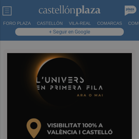
FORO PLAZA
CASTELLÓN
VILA-REAL
COMARCAS
COM
+ Seguir en Google