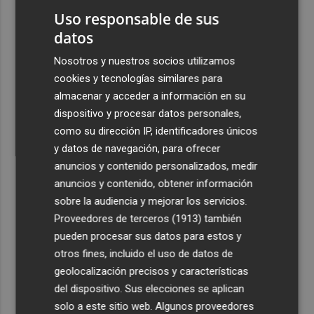
2
en el pregón en Elche: "se nota, se siente, el campo está
Uso responsable de sus
presente"
datos
3
Cuenta atrás para el Rototom, un festival que hace de la
Nosotros y nuestros socios utilizamos
diversidad su "seña de identidad"
cookies y tecnologías similares para
almacenar y acceder a información en su
4
El centro de salud de Benetússer recibe un sello estatal
dispositivo y procesar datos personales,
de calidad por su atención orientada a las personas
mayores
como su dirección IP, identificadores únicos
y datos de navegación, para ofrecer
5
Cartagena avanza con la modernización de los
anuncios y contenido personalizados, medir
Bomberos e impulsa una Ordenanza de Incendios
anuncios y contenido, obtener información
sobre la audiencia y mejorar los servicios.
Proveedores de terceros (1913)
también
pueden procesar sus datos para estos y
otros fines, incluido el uso de datos de
geolocalización precisos y características
del dispositivo. Sus elecciones se aplican
solo a este sitio web. Algunos proveedores