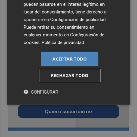
pueden basarse en el interés legítimo en
lugar del consentimiento; tiene derecho a
oponerse en
Configuración de publicidad
.
Puede retirar su consentimiento en
cualquier momento en
Configuración de
cookies
.
Política de privacidad
ACEPTAR TODO
RECHAZAR TODO
Recibe toda la actualidad de
CONFIGURAR
Castellón Plaza en tu correo
Quiero suscribirme