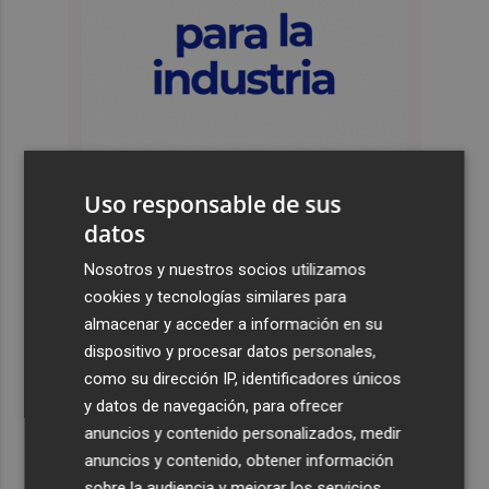
Uso responsable de sus
datos
Últimas Noticias
Nosotros y nuestros socios utilizamos
cookies y tecnologías similares para
1
Los incendios de Sierra Engarcerán y Culla evolucionan
almacenar y acceder a información en su
positivamente pero Tírig pasa a situación 2 del PEIF
dispositivo y procesar datos personales,
2
Luz verde a una inversión de casi 50.000 euros para
como su dirección IP, identificadores únicos
renovar las dos pistas deportivas de Abenarabi en
y datos de navegación, para ofrecer
Murcia
anuncios y contenido personalizados, medir
3
anuncios y contenido, obtener información
Las cuatro playas de la Región acreditadas con el
máximo nivel de accesibilidad están en Cartagena
sobre la audiencia y mejorar los servicios.