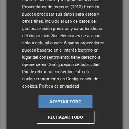
Proveedores de terceros (1913)
también
4
El pequeño ahorrador vuelve a las letras del Tesoro y
pueden procesar sus datos para estos y
demanda 15.000 millones en 6 meses
otros fines, incluido el uso de datos de
5
El oleoturismo se abre al público internacional con la
geolocalización precisos y características
gastronomía como reclamo
del dispositivo. Sus elecciones se aplican
solo a este sitio web. Algunos proveedores
pueden basarse en el interés legítimo en
lugar del consentimiento; tiene derecho a
oponerse en
Configuración de publicidad
.
Puede retirar su consentimiento en
cualquier momento en
Configuración de
cookies
.
Política de privacidad
ACEPTAR TODO
RECHAZAR TODO