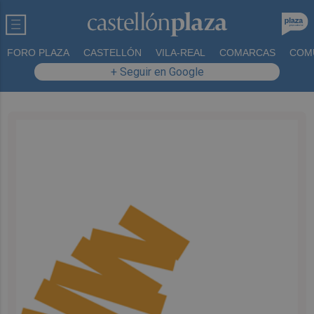
FORO PLAZA
CASTELLÓN
VILA-REAL
COMARCAS
COM
+ Seguir en Google