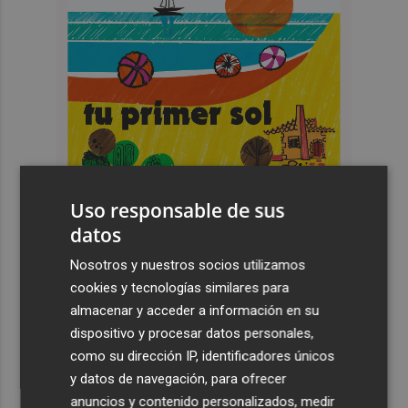
Uso responsable de sus
datos
Nosotros y nuestros socios utilizamos
cookies y tecnologías similares para
Últimas Noticias
almacenar y acceder a información en su
dispositivo y procesar datos personales,
1
El Hozono Jairis aún necesita un par de incorporaciones
como su dirección IP, identificadores únicos
para su cuarto año en la LF Endesa
y datos de navegación, para ofrecer
2
Ruz ya hace planes para un posible futuro de Clarisas,
anuncios y contenido personalizados, medir