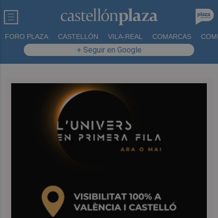
FORO PLAZA
CASTELLÓN
VILA-REAL
COMARCAS
COM
+ Seguir en Google