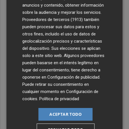
más allá de la rehabilitación: ¿retorno de la Dama?
anuncios y contenido, obtener información
3
ViviFind, el buscador inmobiliario con IA surgido del
sobre la audiencia y mejorar los servicios.
PCUMH, prepara sus primeras alianzas con el sector
Proveedores de terceros (1913)
también
pueden procesar sus datos para estos y
4
Castelló apuesta por convertir el eclipse en un referente
otros fines, incluido el uso de datos de
científico: recibirá a un gran equipo de expertos
geolocalización precisos y características
5
El Villarreal anuncia a sus seis capitanes: Gerard
del dispositivo. Sus elecciones se aplican
Moreno, Foyth, Comesaña, Ayoze, Cardona y Logan
solo a este sitio web. Algunos proveedores
Costa
pueden basarse en el interés legítimo en
lugar del consentimiento; tiene derecho a
oponerse en
Configuración de publicidad
.
Puede retirar su consentimiento en
cualquier momento en
Configuración de
cookies
.
Política de privacidad
ACEPTAR TODO