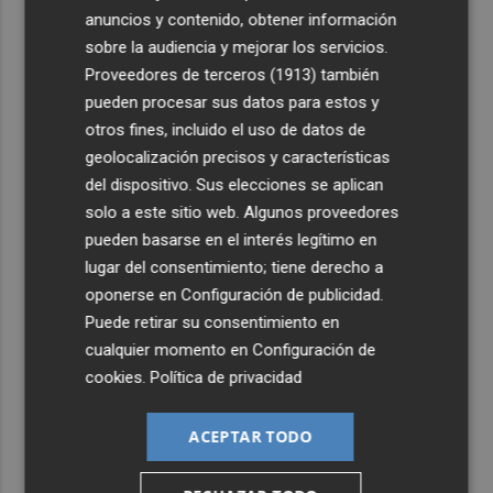
tormentas y posible granizo en la Vega del Segura,
anuncios y contenido, obtener información
Noroeste, Altiplano y Guadalentín
sobre la audiencia y mejorar los servicios.
3
Asaja Alicante calcula que en la provincia se arrancarán
Proveedores de terceros (1913)
también
50.000 plantas enfermas por clorosis nervial amarilla
pueden procesar sus datos para estos y
otros fines, incluido el uso de datos de
4
Más de 90 pymes murcianas invertirán 14 millones de
geolocalización precisos y características
euros tras las ayudas del Info
del dispositivo. Sus elecciones se aplican
5
El centrocampista Carlos Guirao llega al CD Eldense
solo a este sitio web. Algunos proveedores
cedido por el Leganés
pueden basarse en el interés legítimo en
lugar del consentimiento; tiene derecho a
oponerse en
Configuración de publicidad
.
Puede retirar su consentimiento en
cualquier momento en
Configuración de
cookies
.
Política de privacidad
ACEPTAR TODO