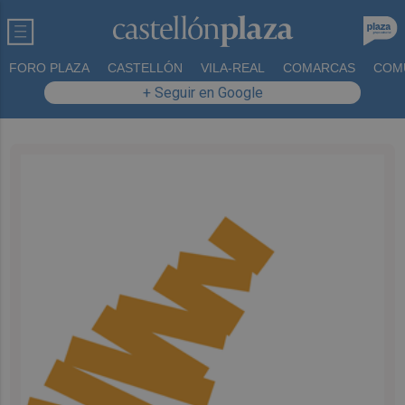
FORO PLAZA
CASTELLÓN
VILA-REAL
COMARCAS
COM
+ Seguir en Google