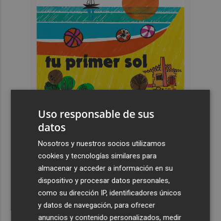
Uso responsable de sus
datos
Nosotros y nuestros socios utilizamos
cookies y tecnologías similares para
Últimas Noticias
almacenar y acceder a información en su
dispositivo y procesar datos personales,
1
Un gol de Bardeli decide el duelo entre el Levante y su
como su dirección IP, identificadores únicos
filial (1-0)
y datos de navegación, para ofrecer
2
Vuelven las lluvias este domingo: activan la alerta por
anuncios y contenido personalizados, medir