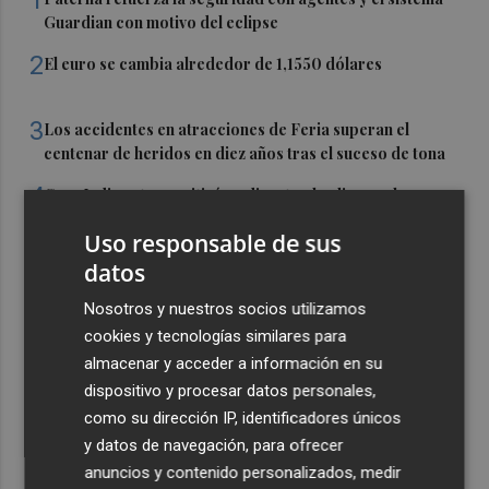
1
Guardian con motivo del eclipse
2
El euro se cambia alrededor de 1,1550 dólares
3
Los accidentes en atracciones de Feria superan el
centenar de heridos en diez años tras el suceso de tona
4
Casa Isdin retransmitirá en directo el eclipse solar en un
evento divulgativo que unirá ciencia y música
Uso responsable de sus
5
LaLiga lanza la campaña ‘Welcome to our Fútbol’ por el
datos
inicio de la competición española tras un verano
mundialista
Nosotros y nuestros socios utilizamos
cookies y tecnologías similares para
almacenar y acceder a información en su
dispositivo y procesar datos personales,
como su dirección IP, identificadores únicos
y datos de navegación, para ofrecer
anuncios y contenido personalizados, medir