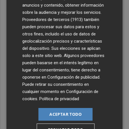
más allá de la rehabilitación: ¿retorno de la Dama?
anuncios y contenido, obtener información
3
ViviFind, el buscador inmobiliario con IA surgido del
sobre la audiencia y mejorar los servicios.
PCUMH, prepara sus primeras alianzas con el sector
Proveedores de terceros (1913)
también
pueden procesar sus datos para estos y
4
Castelló apuesta por convertir el eclipse en un referente
otros fines, incluido el uso de datos de
científico: recibirá a un gran equipo de expertos
geolocalización precisos y características
5
El Villarreal anuncia a sus seis capitanes: Gerard
del dispositivo. Sus elecciones se aplican
Moreno, Foyth, Comesaña, Ayoze, Cardona y Logan
solo a este sitio web. Algunos proveedores
Costa
pueden basarse en el interés legítimo en
lugar del consentimiento; tiene derecho a
oponerse en
Configuración de publicidad
.
Puede retirar su consentimiento en
cualquier momento en
Configuración de
cookies
.
Política de privacidad
ACEPTAR TODO