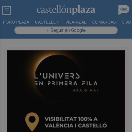
FORO PLAZA
CASTELLÓN
VILA-REAL
COMARCAS
COM
+ Seguir en Google