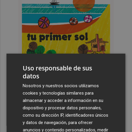
Uso responsable de sus
datos
Nosotros y nuestros socios utilizamos
cookies y tecnologías similares para
Últimas Noticias
almacenar y acceder a información en su
dispositivo y procesar datos personales,
1
El Hozono Jairis aún necesita un par de incorporaciones
como su dirección IP, identificadores únicos
para su cuarto año en la LF Endesa
y datos de navegación, para ofrecer
2
Ruz ya hace planes para un posible futuro de Clarisas,
anuncios y contenido personalizados, medir