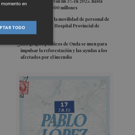
españolas se elevan un 3% en 2025, hasta
ier momento en
superar los 78.000 millones
4
CCOO denuncia la movilidad de personal de
enfermería en el Hospital Provincial de
PTAR TODO
Castellón
5
Los grupos políticos de Onda se unen para
impulsar la reforestación y las ayudas a los
afectados por el incendio