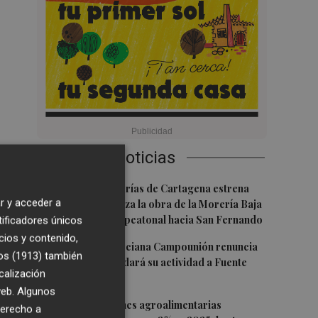
Últimas Noticias
1
La calle Cantarerías de Cartagena estrena
r y acceder a
pavimento: avanza la obra de la Morería Baja
como nuevo eje peatonal hacia San Fernando
tificadores únicos
cios y contenido,
2
La empresa murciana Campounión renuncia
os (1913)
también
al limón y trasladará su actividad a Fuente
calización
Álamo
 web. Algunos
3
Las exportaciones agroalimentarias
derecho a