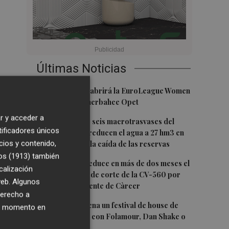
Últimas Noticias
1
Valencia Basket abrirá la EuroLeague Women
en casa ante Fenerbahce Opet
r y acceder a
2
Fin a la racha de seis macrotrasvases del
tificadores únicos
Tajo al Segura: reducen el agua a 27 hm3 en
cios y contenido,
septiembre por la caída de las reservas
os (1913)
también
3
La Diputación reduce en más de dos meses el
calización
tiempo previsto de corte de la CV-560 por
 web. Algunos
las obras del puente de Càrcer
derecho a
4
Roig Arena estrena un festival de house de
ier momento en
más de 10 horas con Folamour, Dan Shake o
The Basement