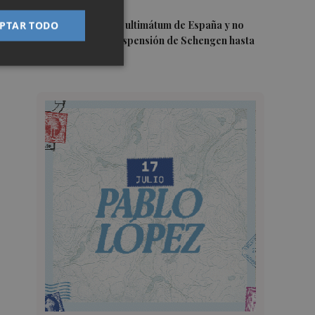
5
Italia rechaza el ultimátum de España y no
PTAR TODO
reevaluará la suspensión de Schengen hasta
el 15 de agosto