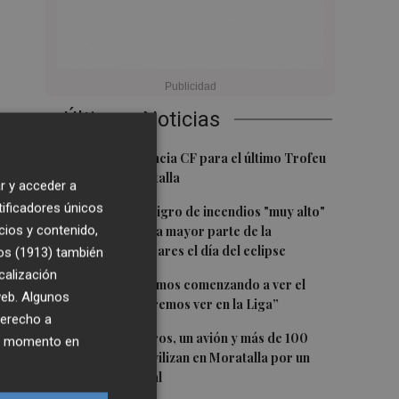
Últimas Noticias
1
El once del Valencia CF para el último Trofeu
Taronja de Mestalla
r y acceder a
tificadores únicos
2
Aemet prevé peligro de incendios "muy alto"
cios y contenido,
o "extremo" en la mayor parte de la
Península y Baleares el día del eclipse
os (1913)
también
calización
3
Company: “Estamos comenzando a ver el
 web. Algunos
equipo que queremos ver en la Liga”
derecho a
4
Ocho helicópteros, un avión y más de 100
ier momento en
brigadas se movilizan en Moratalla por un
incendio forestal