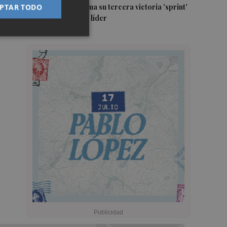
5
Jorge Martín suma su tercera victoria 'sprint'
PTAR TODO
del año y es más líder