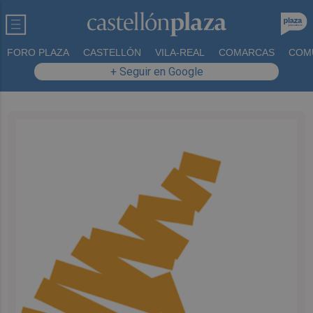
FORO PLAZA
CASTELLÓN
VILA-REAL
COMARCAS
COM
+ Seguir en Google