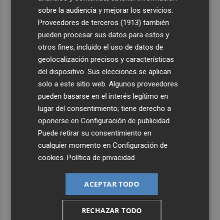
sobre la audiencia y mejorar los servicios.
4
San Javier da viabilidad al nuevo contrato del transporte
Proveedores de terceros (1913)
también
urbano y a un hotel de cuatro estrellas en La Manga con
pueden procesar sus datos para estos y
324 habitaciones
otros fines, incluido el uso de datos de
5
Estos son los estrenos que abren la cartelera en agosto:
geolocalización precisos y características
de la comedia 'El último mono' a una nueva entrega de
del dispositivo. Sus elecciones se aplican
'La Patrulla Canina'
solo a este sitio web. Algunos proveedores
pueden basarse en el interés legítimo en
lugar del consentimiento; tiene derecho a
oponerse en
Configuración de publicidad
.
Puede retirar su consentimiento en
cualquier momento en
Configuración de
cookies
.
Política de privacidad
ACEPTAR TODO
RECHAZAR TODO