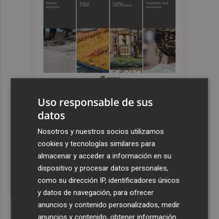
Uso responsable de sus
datos
Últimas Noticias
Nosotros y nuestros socios utilizamos
1
Castelló apuesta por convertir el eclipse en un referente
cookies y tecnologías similares para
científico: recibirá a un gran equipo de expertos
almacenar y acceder a información en su
2
El Villarreal anuncia a sus seis capitanes: Gerard
dispositivo y procesar datos personales,
Moreno, Foyth, Comesaña, Ayoze, Cardona y Logan
como su dirección IP, identificadores únicos
Costa
y datos de navegación, para ofrecer
anuncios y contenido personalizados, medir
3
Más problemas en el lateral derecho: Monferrer sufre
anuncios y contenido, obtener información
una lesión muscular