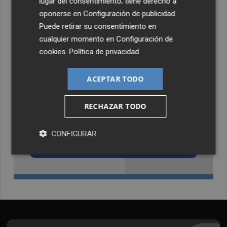
lugar del consentimiento; tiene derecho a
oponerse en
Configuración de publicidad
.
Puede retirar su consentimiento en
cualquier momento en
Configuración de
cookies
.
Política de privacidad
ACEPTAR TODO
RECHAZAR TODO
Recibe toda la actualidad de
Castellón Plaza en tu correo
CONFIGURAR
Quiero suscribirme