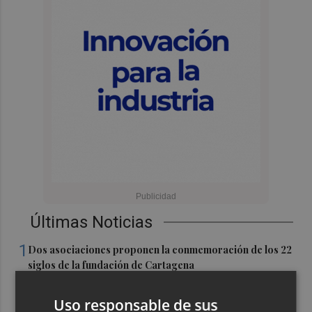
Últimas Noticias
1
Dos asociaciones proponen la conmemoración de los 22
siglos de la fundación de Cartagena
2
Talleres, pasacalles y hermandad: Nules celebra su
Uso responsable de sus
tradicional Nit dels Farolets