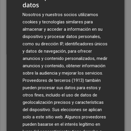
datos
3
El PSPV acusa al PP de "dejar que crezca un 31 % la lista
Nosotros y nuestros socios utilizamos
de espera" en los centros de día de Castellón
cookies y tecnologías similares para
4
El PSPV reclama un nuevo mapa sanitario para la ciudad
almacenar y acceder a información en su
de Castelló "que vaya más allá de parches"
dispositivo y procesar datos personales,
5
como su dirección IP, identificadores únicos
Alfondeguilla dedicará una calle a Moncofa por su
acogida durante el incendio de la Serra d'Espadà
y datos de navegación, para ofrecer
anuncios y contenido personalizados, medir
anuncios y contenido, obtener información
sobre la audiencia y mejorar los servicios.
Proveedores de terceros (1913)
también
pueden procesar sus datos para estos y
otros fines, incluido el uso de datos de
geolocalización precisos y características
del dispositivo. Sus elecciones se aplican
solo a este sitio web. Algunos proveedores
pueden basarse en el interés legítimo en