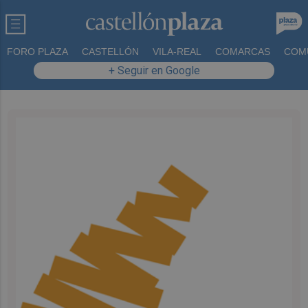
FORO PLAZA
CASTELLÓN
VILA-REAL
COMARCAS
COM
+ Seguir en Google