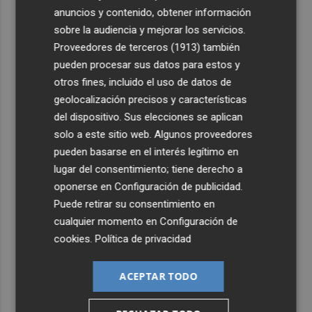
vuelve a abrazar en las playas por el Mar Menor
anuncios y contenido, obtener información
3
Levantan el confinamiento del municipio castellonense
sobre la audiencia y mejorar los servicios.
de Sierra Engarcerán por el incendio
Proveedores de terceros (1913)
también
pueden procesar sus datos para estos y
4
Juan Tallón, Marta Jiménez Serrano o Juan Evaristo Valls
otros fines, incluido el uso de datos de
Boix, protagonistas de la programación de agosto de
geolocalización precisos y características
Entre Libros en Benicàssim
del dispositivo. Sus elecciones se aplican
5
Los talleres de ‘Magia en los Barrios’ de Castelló llegan
solo a este sitio web. Algunos proveedores
al Grupo Reyes
pueden basarse en el interés legítimo en
lugar del consentimiento; tiene derecho a
oponerse en
Configuración de publicidad
.
Puede retirar su consentimiento en
cualquier momento en
Configuración de
cookies
.
Política de privacidad
ACEPTAR TODO