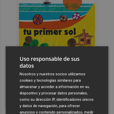
Uso responsable de sus
datos
Nosotros y nuestros socios utilizamos
cookies y tecnologías similares para
Últimas Noticias
almacenar y acceder a información en su
dispositivo y procesar datos personales,
1
La Biblioteca Valenciana conmemora el 750 aniversario
como su dirección IP, identificadores únicos
del legado de Jaume I
y datos de navegación, para ofrecer
2
Una gran cadena humana de cariño y reivindicación se
anuncios y contenido personalizados, medir