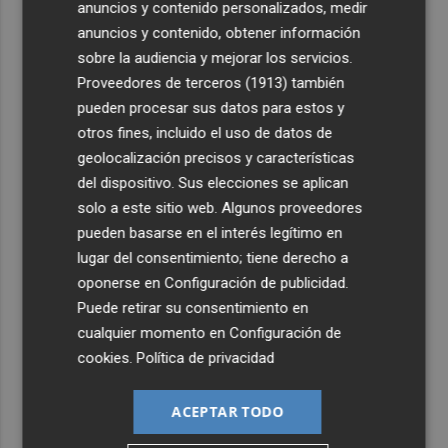
anuncios y contenido personalizados, medir
2
El homenaje a Ferran Torres en Foios, en imágenes
anuncios y contenido, obtener información
sobre la audiencia y mejorar los servicios.
3
Ferran Torres, recibido con un baño de masas en su
Proveedores de terceros (1913)
también
pueblo: "Allá donde voy siempre digo que soy de Foios"
pueden procesar sus datos para estos y
4
Foios se vuelca con Ferran Torres
otros fines, incluido el uso de datos de
geolocalización precisos y características
del dispositivo. Sus elecciones se aplican
5
Las '200 vidas' que llevaron a Paco Rabal de Águilas a la
solo a este sitio web. Algunos proveedores
cima del cine: un documental recupera la voz y la mirada
pueden basarse en el interés legítimo en
del actor
lugar del consentimiento; tiene derecho a
oponerse en
Configuración de publicidad
.
Puede retirar su consentimiento en
cualquier momento en
Configuración de
cookies
.
Política de privacidad
ACEPTAR TODO