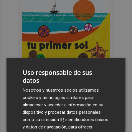
Uso responsable de sus
datos
Nosotros y nuestros socios utilizamos
cookies y tecnologías similares para
Últimas Noticias
almacenar y acceder a información en su
dispositivo y procesar datos personales,
1
España restablece los controles fronterizos a los
como su dirección IP, identificadores únicos
viajeros procedentes de Italia
y datos de navegación, para ofrecer