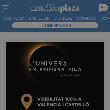
FORO PLAZA
CASTELLÓN
VILA-REAL
COMARCAS
COM
+ Seguir en Google