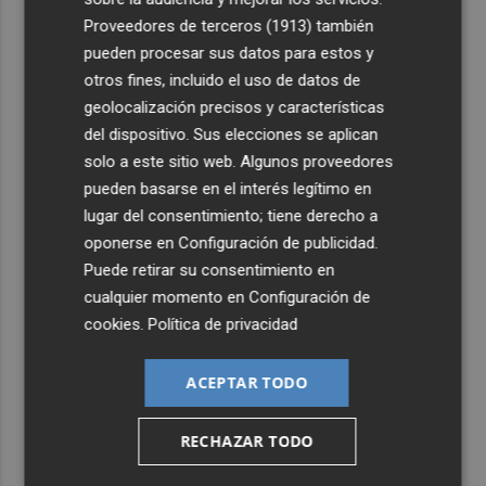
Proveedores de terceros (1913)
también
4
Company: “Estamos comenzando a ver el equipo que
pueden procesar sus datos para estos y
queremos ver en la Liga”
otros fines, incluido el uso de datos de
5
Ocho helicópteros, un avión y más de 100 brigadas se
geolocalización precisos y características
movilizan en Moratalla por un incendio forestal
del dispositivo. Sus elecciones se aplican
solo a este sitio web. Algunos proveedores
pueden basarse en el interés legítimo en
lugar del consentimiento; tiene derecho a
oponerse en
Configuración de publicidad
.
Puede retirar su consentimiento en
cualquier momento en
Configuración de
cookies
.
Política de privacidad
ACEPTAR TODO
RECHAZAR TODO