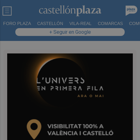
FORO PLAZA
CASTELLÓN
VILA-REAL
COMARCAS
COM
+ Seguir en Google