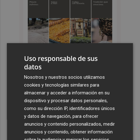
Uso responsable de sus
datos
Últimas Noticias
Nosotros y nuestros socios utilizamos
cookies y tecnologías similares para
1
Kiat Lim preside por primera vez un partido en Mestalla
almacenar y acceder a información en su
dispositivo y procesar datos personales,
2
El once del Valencia CF para el último Trofeu Taronja de
como su dirección IP, identificadores únicos
Mestalla
y datos de navegación, para ofrecer
anuncios y contenido personalizados, medir
3
Aemet prevé peligro de incendios "muy alto" o
anuncios y contenido, obtener información
"extremo" en la mayor parte de la Península y Baleares
el día del eclipse
sobre la audiencia y mejorar los servicios.