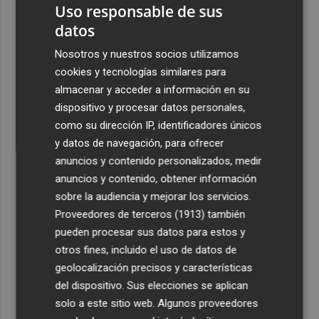
2
Uso responsable de sus
Mestalla
datos
3
Aemet prevé peligro de incendios "muy alto" o
Nosotros y nuestros socios utilizamos
"extremo" en la mayor parte de la Península y Baleares
cookies y tecnologías similares para
el día del eclipse
almacenar y acceder a información en su
4
Company: “Estamos comenzando a ver el equipo que
dispositivo y procesar datos personales,
queremos ver en la Liga”
como su dirección IP, identificadores únicos
5
y datos de navegación, para ofrecer
Ocho helicópteros, un avión y más de 100 brigadas se
movilizan en Moratalla por un incendio forestal
anuncios y contenido personalizados, medir
anuncios y contenido, obtener información
sobre la audiencia y mejorar los servicios.
Proveedores de terceros (1913)
también
pueden procesar sus datos para estos y
otros fines, incluido el uso de datos de
geolocalización precisos y características
del dispositivo. Sus elecciones se aplican
solo a este sitio web. Algunos proveedores