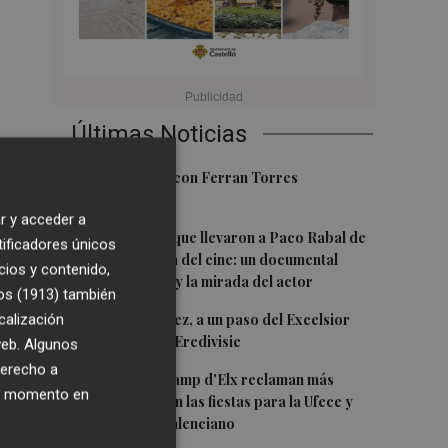
Últimas Noticias
1
Foios se vuelca con Ferran Torres
r y acceder a
2
Las '200 vidas' que llevaron a Paco Rabal de
tificadores únicos
Águilas a la cima del cine: un documental
cios y contenido,
recupera la voz y la mirada del actor
os (1913)
también
3
Mario Domínguez, a un paso del Excelsior
calización
Róterdam de la Eredivisie
 web. Algunos
derecho a
4
Entidades del Camp d'Elx reclaman más
ier momento en
protagonismo en las fiestas para la Ufece y
conciertos en valenciano