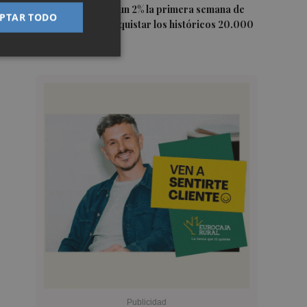
5
El Ibex 35 sube un 2% la primera semana de
PTAR TODO
agosto tras conquistar los históricos 20.000
puntos