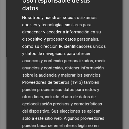
Uso responsable de sus
datos
3
La Confederación del Ebro alerta de riesgo de crecidas
en cauces de Castellón
Nosotros y nuestros socios utilizamos
cookies y tecnologías similares para
4
La Generalitat lanzará nuevas ayudas para reparar
almacenar y acceder a información en su
ascensores dañados por la dana en todos los edificios
afectados
dispositivo y procesar datos personales,
como su dirección IP, identificadores únicos
5
Álvaro Giménez, el último en llegar: "Cuando te llama el
y datos de navegación, para ofrecer
Real Murcia poco tienes que pensar"
anuncios y contenido personalizados, medir
anuncios y contenido, obtener información
sobre la audiencia y mejorar los servicios.
Proveedores de terceros (1913)
también
pueden procesar sus datos para estos y
otros fines, incluido el uso de datos de
geolocalización precisos y características
del dispositivo. Sus elecciones se aplican
solo a este sitio web. Algunos proveedores
pueden basarse en el interés legítimo en