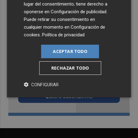
lugar del consentimiento; tiene derecho a
oponerse en
Configuración de publicidad
.
Puede retirar su consentimiento en
cualquier momento en
Configuración de
cookies
.
Política de privacidad
ACEPTAR TODO
RECHAZAR TODO
Recibe toda la actualidad de
Castellón Plaza en tu correo
CONFIGURAR
Quiero suscribirme