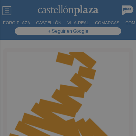
FORO PLAZA
CASTELLÓN
VILA-REAL
COMARCAS
COM
+ Seguir en Google