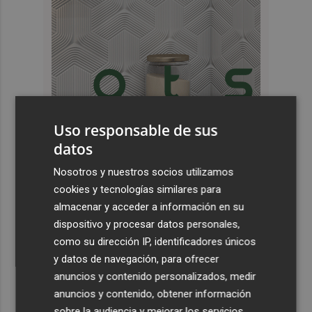
Uso responsable de sus
datos
Últimas Noticias
Nosotros y nuestros socios utilizamos
cookies y tecnologías similares para
1
España restablece los controles fronterizos a los
almacenar y acceder a información en su
viajeros procedentes de Italia
dispositivo y procesar datos personales,
2
El homenaje a Ferran Torres en Foios, en imágenes
como su dirección IP, identificadores únicos
y datos de navegación, para ofrecer
anuncios y contenido personalizados, medir
3
Ferran Torres, recibido con un baño de masas en su
anuncios y contenido, obtener información
pueblo: "Allá donde voy siempre digo que soy de Foios"
sobre la audiencia y mejorar los servicios.