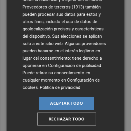
4
Foios se vuelca con Ferran Torres
Proveedores de terceros (1913)
también
pueden procesar sus datos para estos y
5
otros fines, incluido el uso de datos de
Las '200 vidas' que llevaron a Paco Rabal de Águilas a la
cima del cine: un documental recupera la voz y la mirada
geolocalización precisos y características
del actor
del dispositivo. Sus elecciones se aplican
solo a este sitio web. Algunos proveedores
pueden basarse en el interés legítimo en
lugar del consentimiento; tiene derecho a
oponerse en
Configuración de publicidad
.
Puede retirar su consentimiento en
cualquier momento en
Configuración de
cookies
.
Política de privacidad
ACEPTAR TODO
RECHAZAR TODO