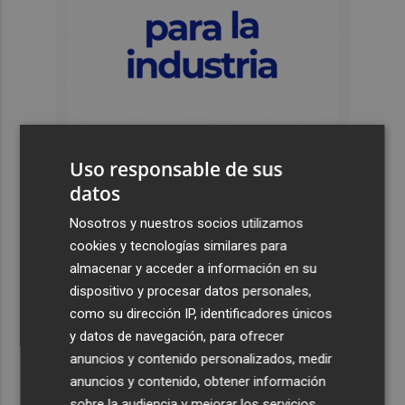
Uso responsable de sus
datos
Últimas Noticias
Nosotros y nuestros socios utilizamos
cookies y tecnologías similares para
1
El desempleo en EEUU baja en julio al 4,1 %, con una
almacenar y acceder a información en su
pérdida de 23.000 empleos
dispositivo y procesar datos personales,
2
Activado el máximo nivel de preemergencia frente a
como su dirección IP, identificadores únicos
incendios en la Comunitat toda la jornada del eclipse
y datos de navegación, para ofrecer
anuncios y contenido personalizados, medir
3
Bétera lleva su ‘aroma de somni’ a todos los rincones de
anuncios y contenido, obtener información
la Comunitat
sobre la audiencia y mejorar los servicios.