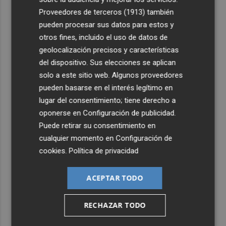
4
Xàtiva restringirá el acceso al Castillo con vehículos
Proveedores de terceros (1913)
también
particulares durante el eclipse del próximo 12 de agosto
pueden procesar sus datos para estos y
5
otros fines, incluido el uso de datos de
La convocatoria europea de gigafactorías de IA puede
activar una cadena industrial en centros de datos,
geolocalización precisos y características
energía, 'cloud' y ciberseguridad
del dispositivo. Sus elecciones se aplican
solo a este sitio web. Algunos proveedores
pueden basarse en el interés legítimo en
lugar del consentimiento; tiene derecho a
oponerse en
Configuración de publicidad
.
Puede retirar su consentimiento en
cualquier momento en
Configuración de
cookies
.
Política de privacidad
ACEPTAR TODO
RECHAZAR TODO