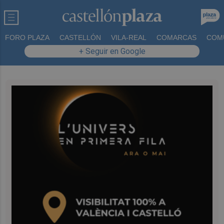
FORO PLAZA
CASTELLÓN
VILA-REAL
COMARCAS
COM
+ Seguir en Google