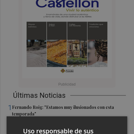
Últimas Noticias
1
Fernando Roig: "Estamos muy ilusionados con esta
temporada"
2
Acrobacias en miniatura: la exposición del Circo del Sol
Uso responsable de sus
en la estación de tren de Alicante