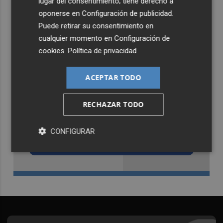
lugar del consentimiento; tiene derecho a
oponerse en
Configuración de publicidad
.
Puede retirar su consentimiento en
cualquier momento en
Configuración de
cookies
.
Política de privacidad
ACEPTAR TODO
RECHAZAR TODO
Recibe toda la actualidad de
Castellón Plaza en tu correo
CONFIGURAR
Quiero suscribirme