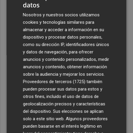
datos
3
Sagunt a Escena recupera 'La ópera de los tres
Nosotros y nuestros socios utilizamos
centavos' con la voz de Coque Malla
cookies y tecnologías similares para
4
La Filmoteca d'Estiu se lanza a las armas con la
almacenar y acceder a información en su
proyección de 'Una batalla tras otra'
dispositivo y procesar datos personales,
5
como su dirección IP, identificadores únicos
Mounir, en el Real Murcia: "Llevo deseando que llegue
este momento desde que empecé a jugar"
y datos de navegación, para ofrecer
anuncios y contenido personalizados, medir
anuncios y contenido, obtener información
sobre la audiencia y mejorar los servicios.
Proveedores de terceros (1725)
también
pueden procesar sus datos para estos y
otros fines, incluido el uso de datos de
geolocalización precisos y características
del dispositivo. Sus elecciones se aplican
solo a este sitio web. Algunos proveedores
pueden basarse en el interés legítimo en