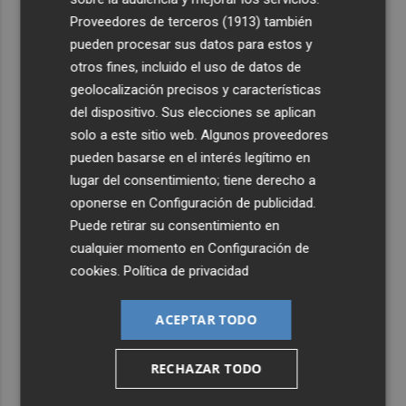
Proveedores de terceros (1913)
también
4
Company: “Estamos comenzando a ver el equipo que
pueden procesar sus datos para estos y
queremos ver en la Liga”
otros fines, incluido el uso de datos de
5
Ocho helicópteros, un avión y más de 100 brigadas se
geolocalización precisos y características
movilizan en Moratalla por un incendio forestal
del dispositivo. Sus elecciones se aplican
solo a este sitio web. Algunos proveedores
pueden basarse en el interés legítimo en
lugar del consentimiento; tiene derecho a
oponerse en
Configuración de publicidad
.
Puede retirar su consentimiento en
cualquier momento en
Configuración de
cookies
.
Política de privacidad
ACEPTAR TODO
RECHAZAR TODO