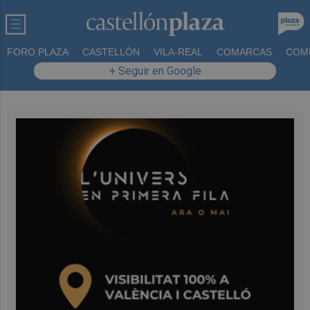
FORO PLAZA
CASTELLÓN
VILA-REAL
COMARCAS
COM
+ Seguir en Google