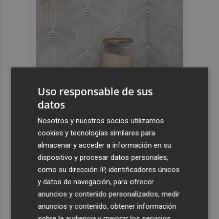
Uso responsable de sus
datos
Últimas Noticias
Nosotros y nuestros socios utilizamos
cookies y tecnologías similares para
1
Kiat Lim preside por primera vez un partido en Mestalla
almacenar y acceder a información en su
dispositivo y procesar datos personales,
2
El once del Valencia CF para el último Trofeu Taronja de
como su dirección IP, identificadores únicos
Mestalla
y datos de navegación, para ofrecer
anuncios y contenido personalizados, medir
3
Aemet prevé peligro de incendios "muy alto" o
anuncios y contenido, obtener información
"extremo" en la mayor parte de la Península y Baleares
el día del eclipse
sobre la audiencia y mejorar los servicios.