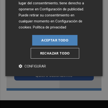
lugar del consentimiento; tiene derecho a
oponerse en
Configuración de publicidad
.
Puede retirar su consentimiento en
cualquier momento en
Configuración de
cookies
.
Política de privacidad
ACEPTAR TODO
RECHAZAR TODO
Recibe toda la actualidad de
Castellón Plaza en tu correo
CONFIGURAR
Quiero suscribirme