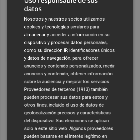
Uso responsable de sus
para su cuarto año en la LF Endesa
datos
3
Ruz ya hace planes para un posible futuro de Clarisas,
Nosotros y nuestros socios utilizamos
más allá de la rehabilitación: ¿retorno de la Dama?
cookies y tecnologías similares para
4
almacenar y acceder a información en su
ViviFind, el buscador inmobiliario con IA surgido del
PCUMH, prepara sus primeras alianzas con el sector
dispositivo y procesar datos personales,
como su dirección IP, identificadores únicos
5
Castelló apuesta por convertir el eclipse en un referente
y datos de navegación, para ofrecer
científico: recibirá a un gran equipo de expertos
anuncios y contenido personalizados, medir
anuncios y contenido, obtener información
sobre la audiencia y mejorar los servicios.
Proveedores de terceros (1913)
también
pueden procesar sus datos para estos y
otros fines, incluido el uso de datos de
geolocalización precisos y características
del dispositivo. Sus elecciones se aplican
solo a este sitio web. Algunos proveedores
pueden basarse en el interés legítimo en